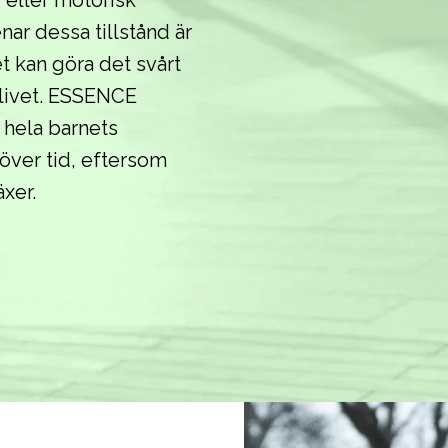
 eller motorisk
ar dessa tillstånd är
et kan göra det svårt
i livet. ESSENCE
l hela barnets
över tid, eftersom
xer.