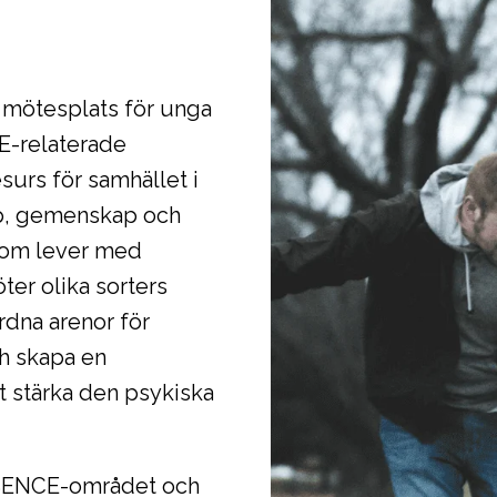
n mötesplats för unga
E-relaterade
urs för samhället i
kap, gemenskap och
som lever med
ter olika sorters
rdna arenor för
h skapa en
att stärka den psykiska
SENCE-området och