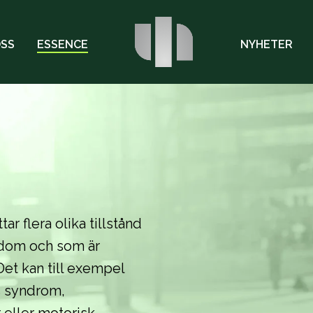
OSS
ESSENCE
NYHETER
r flera olika tillstånd
rndom och som är
Det kan till exempel
s syndrom,