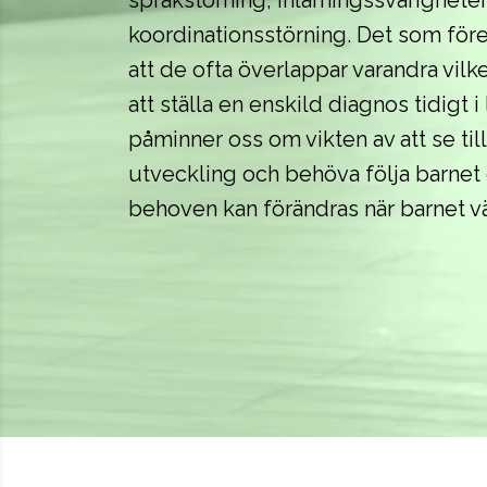
språkstörning, inlärningssvårigheter
koordinationsstörning. Det som fören
att de ofta överlappar varandra vilk
att ställa en enskild diagnos tidigt 
påminner oss om vikten av att se til
utveckling och behöva följa barnet 
behoven kan förändras när barnet vä