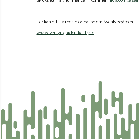
Skicka ett mail hur många ni kommer
info@compassen
Här kan ni hitta mer information om Äventyrsgården
www.aventyrsgarden-kallby.se