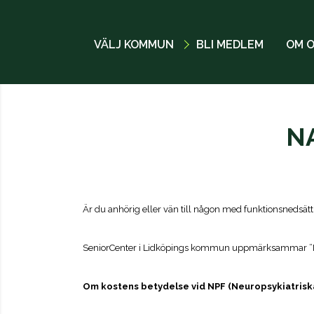
VÄLJ KOMMUN
BLI MEDLEM
OM 
N
Är du anhörig eller vän till någon med funktionsnedsät
SeniorCenter i Lidköpings kommun uppmärksammar ”Na
Om kostens betydelse vid NPF (Neuropsykiatrisk