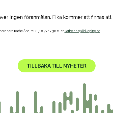
ver ingen föranmälan. Fika kommer att finnas att k
ordnare Kathe Åhs, tel 0510 77 17 30 eller
kathe.ahs@lidkoping.se
TILLBAKA TILL NYHETER