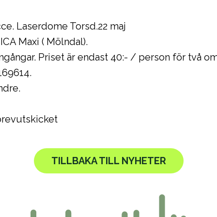
ucce. Laserdome Torsd.22 maj
ICA Maxi ( Mölndal).
mgångar. Priset är endast 40:- / person för två o
169614.
ndre.
brevutskicket
TILLBAKA TILL NYHETER