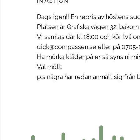
IN ACTION
Dags igen!! En repris av höstens s
Platsen är Grafiska vägen 32. bakom 
Vi samlas där kl.18.00 och kör två o
dick@compassen.se eller på 0705-
Ha mörka kläder på er så syns ni mi
Väl mött.
p.s några har redan anmält sig från 