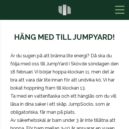
HÄNG MED TILL JUMPYARD!
Är du sugen på att bränna lite energi? Då ska du
följa med oss till JumpYard i Skövde söndagen den
18 februari. Vi börjar hoppa klockan 11, men det är
bra att vara där lite innan för att undvika kö. Vi har
bokat hoppning fram till klockan 13.
Ta med en vattenflaska och ett hänglås om du vill
låsa in dina saker i ett skåp. JumpSocks, som är
obligatoriska, får man på plats.
Av säkerhetsskäl är barn under 3 år inte tillåtna att
hoppa. För barn mellan 3-10 år ansvarar en vuxen