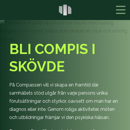
BLI COMPIS I
SKÖVDE
På Compassen vill vi skapa en framtid där
samhällets stöd utgår från varje persons unika
förutsättningar och styrkor, oavsett om man har en
diagnos eller inte. Genom roliga aktiviteter, möten
och utbildningar främjar vi den psykiska hälsan.